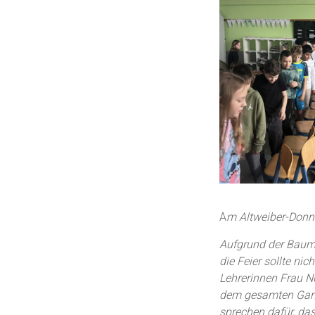
A
m Altweiber-Donne
Aufgrund der Bauma
die Feier sollte n
Lehrerinnen Frau N
dem gesamten Gang 
sprechen dafür, das