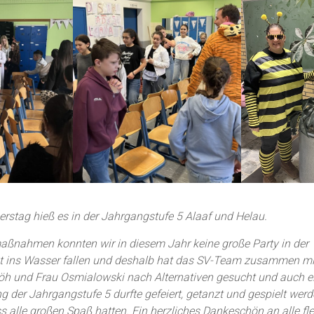
rstag hieß es in der Jahrgangstufe 5 Alaaf und Helau.
ßnahmen konnten wir in diesem Jahr keine große Party in der 
icht ins Wasser fallen und deshalb hat das SV-Team zusammen mi
öh und Frau Osmialowski nach Alternativen gesucht und auch e
der Jahrgangstufe 5 durfte gefeiert, getanzt und gespielt werde
s alle großen Spaß hatten. Ein herzliches Dankeschön an alle fl