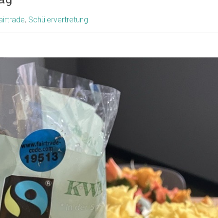
airtrade
,
Schülervertretung