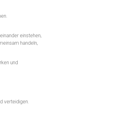
nen.
einander einstehen,
emeinsam handeln,
ärken und
 verteidigen.