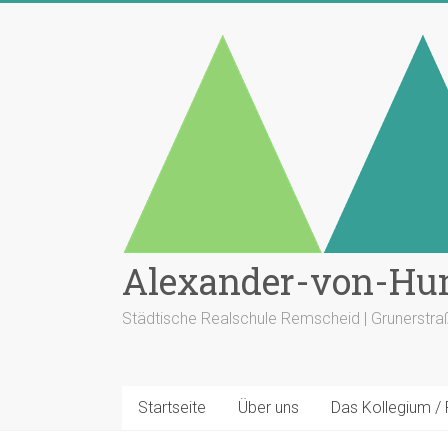
Zum
Inhalt
springen
Alexander-von-Hu
Städtische Realschule Remscheid | Grunerstr
Startseite
Über uns
Das Kollegium /