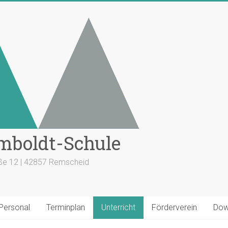
mboldt-Schule
aße 12 | 42857 Remscheid
 Personal
Terminplan
Unterricht
Förderverein
Dow