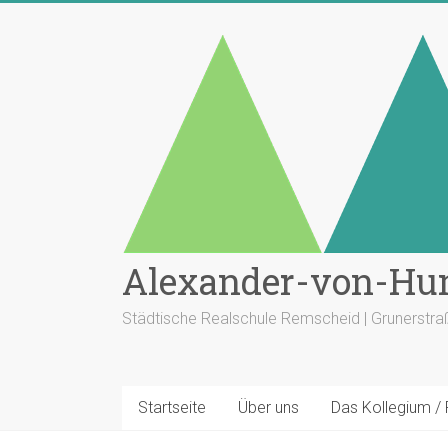
Zum
Inhalt
springen
Alexander-von-Hu
Städtische Realschule Remscheid | Grunerstr
Startseite
Über uns
Das Kollegium /