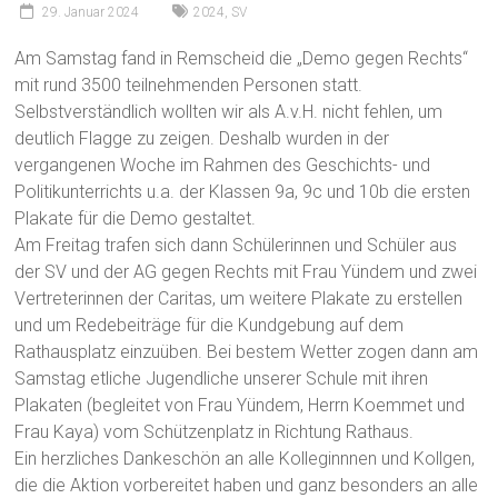
29. Januar 2024
2024
,
SV
Am Samstag fand in Remscheid die „Demo gegen Rechts“
mit rund 3500 teilnehmenden Personen statt.
Selbstverständlich wollten wir als A.v.H. nicht fehlen, um
deutlich Flagge zu zeigen.
Deshalb wurden in der
vergangenen Woche im Rahmen des Geschichts- und
Politikunterrichts u.a. der Klassen 9a, 9c und 10b die ersten
Plakate für die Demo gestaltet.
Am Freitag trafen sich dann Schülerinnen und Schüler aus
der SV und der AG gegen Rechts mit Frau Yündem und zwei
Vertreterinnen der Caritas, um weitere Plakate zu erstellen
und um Redebeiträge für die Kundgebung auf dem
Rathausplatz einzuüben.
Bei bestem Wetter zogen dann am
Samstag etliche Jugendliche unserer Schule mit ihren
Plakaten (begleitet von Frau Yündem, Herrn Koemmet und
Frau Kaya) vom Schützenplatz in Richtung Rathaus.
Ein herzliches Dankeschön an alle Kolleginnnen und Kollgen,
die die Aktion vorbereitet haben und ganz besonders an alle