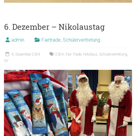
6. Dezember – Nikolaustag
admin
Fairtrade
,
Schülervertretung
6. Dezember 2024
2024
,
Fair Trade
,
Nikolaus
,
Schülervertretung
,
SV