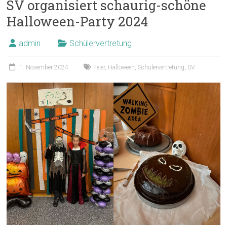
SV organisiert schaurig-schöne
Halloween-Party 2024
admin
Schülervertretung
1. November 2024
Feier
,
Halloween
,
Schülervertretung
,
SV