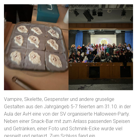
Vampire, Skelette, Gespenster und andere gruselige
Gestalten aus den Jahrgängeb 5-7 feierten am 31.10. in der
Aula der AvH eine von der SV organisierte Halloween-Party.
Neben einer Snack-Bar mit zum Anlass passenden Speisen
und Getränken, einer Foto und Schmink-Ecke wurde viel
gespielt und getanzt. Zum Schluss fand ein