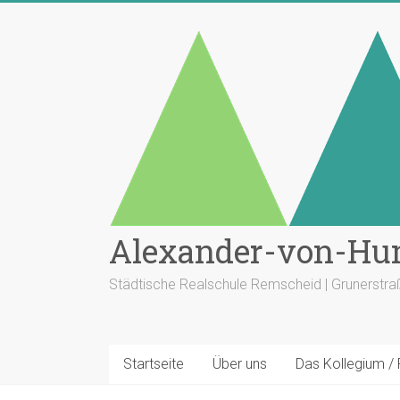
Zum
Inhalt
springen
Alexander-von-Hu
Städtische Realschule Remscheid | Grunerstr
Startseite
Über uns
Das Kollegium /