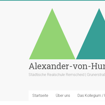
Zum
Inhalt
springen
Alexander-von-Hu
Städtische Realschule Remscheid | Grunerstr
Startseite
Über uns
Das Kollegium /