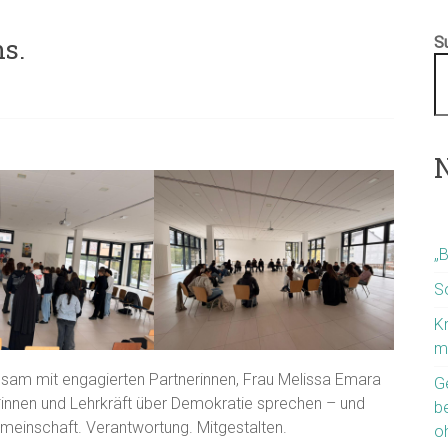
s.
S
N
„
S
K
m
nsam mit engagierten Partnerinnen, Frau Melissa Emara
G
innen und Lehrkräft über Demokratie sprechen – und
b
Gemeinschaft. Verantwortung. Mitgestalten.
o