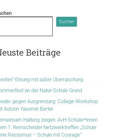
uchen
Suchen
euste Beiträge
Besten“-Ehrung mit süßer Überraschung
ommerfest an der Natur-Schule Grund
reativ gegen Ausgrenzung: Collage-Workshop
it Autorin Yasemin Bertel
emeinsam Haltung zeigen: AvH-Schüler*innen
eim 1. Remscheider Netzwerktreffen „Schule
hne Rassismus – Schule mit Courage“