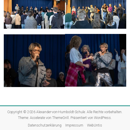
Copyright © 2026
Alexander-von-Humboldt-Schule
. Alle Rechte vorbehalten.
Theme:
Accelerate
von ThemeGrill. Präsentiert von
WordPress
.
Datenschutzerklärung
Impressum
WebUntis