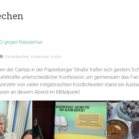
echen
G gegen Rassismus
Fastenbrechen
,
Konfession
,
Kultur
en der Caritas in der Papenberger Straße trafen sich gestern Sc
d Lehrkräfte unterschiedlicher Konfession, um gemeinsam das Fa
Verzehr von vielen mitgebrachten Köstlichkeiten stand ein Austa
turen an diesem Abend im Mittelpunkt.