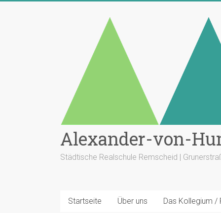
Zum
Inhalt
springen
Alexander-von-Hu
Städtische Realschule Remscheid | Grunerstr
Startseite
Über uns
Das Kollegium /