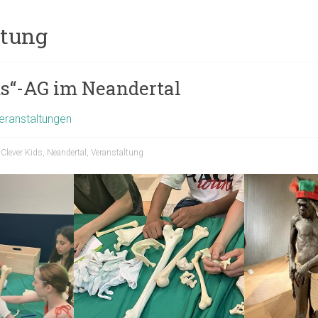
ltung
ds“-AG im Neandertal
eranstaltungen
Clever Kids
,
Neandertal
,
Veranstaltung