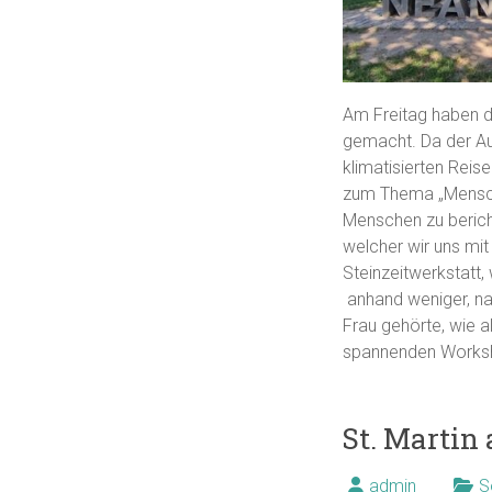
Am Freitag haben di
gemacht. Da der Aus
klimatisierten Reis
zum Thema „Menschw
Menschen zu bericht
welcher wir uns mit
Steinzeitwerkstatt,
anhand weniger, na
Frau gehörte, wie 
spannenden Worksh
St. Martin
admin
S