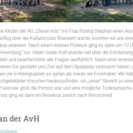
e Kinder der AG „Clever kids“ mit Frau Röhrig-Stephan einen Aus
flug über die Kulturscouts finanziert wurde, konnten wir uns ei
ebus erlauben. Nach einem kleinen Picknick ging es dann um 10 U
erdung“ los. Unser Guide Rolf wusste viel über die Entstehung
en und beantwortete alle Fragen ausführlich. Nach einer erneute
 einen Eis gestärkt und Zeit auf dem Spielplatz verbracht haben, g
 wo wir in Kleingruppen so getan als wären wir Forensiker. Wir ha
chgebildeter Knochen herauszufinden, ob „unser“ Skelett zu ein
alt und wie groß die Person war und eine mögliche Todesursach
op ging es dann im Reisebus zurück nach Remscheid.
 an der AvH
onstiges