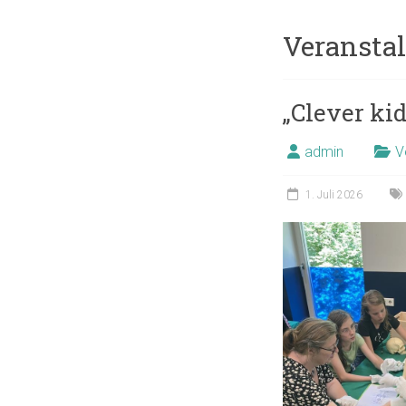
Veransta
„Clever ki
admin
V
1. Juli 2026