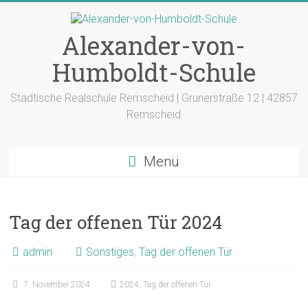
Zum
Inhalt
springen
Alexander-von-
Humboldt-Schule
Städtische Realschule Remscheid | Grunerstraße 12 | 42857
Remscheid
Menü
Tag der offenen Tür 2024
admin
Sonstiges
,
Tag der offenen Tür
7. November 2024
2024
,
Tag der offenen Tür