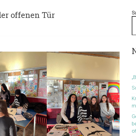
er offenen Tür
S
N
„
S
K
m
G
b
o