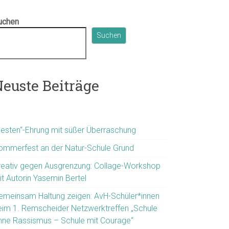
uchen
Suchen
euste Beiträge
Besten“-Ehrung mit süßer Überraschung
ommerfest an der Natur-Schule Grund
reativ gegen Ausgrenzung: Collage-Workshop
it Autorin Yasemin Bertel
emeinsam Haltung zeigen: AvH-Schüler*innen
eim 1. Remscheider Netzwerktreffen „Schule
hne Rassismus – Schule mit Courage“