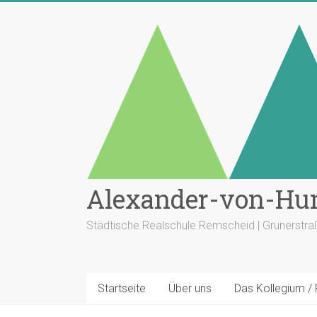
Zum
Inhalt
springen
Alexander-von-Hu
Städtische Realschule Remscheid | Grunerstr
Startseite
Über uns
Das Kollegium /