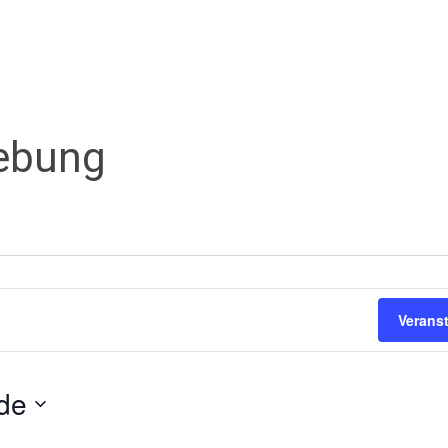
ebung
Verans
de