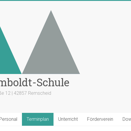
mboldt-Schule
aße 12 | 42857 Remscheid
 Personal
Terminplan
Unterricht
Förderverein
Dow