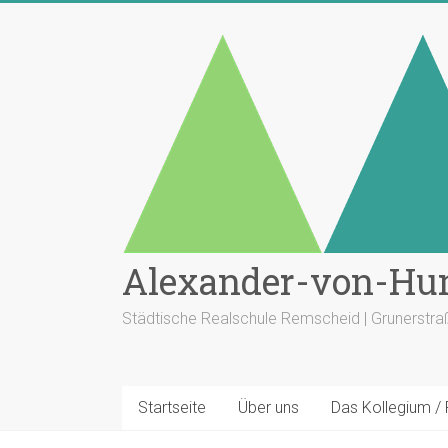
Zum
Inhalt
springen
Alexander-von-Hu
Städtische Realschule Remscheid | Grunerstr
Startseite
Über uns
Das Kollegium /