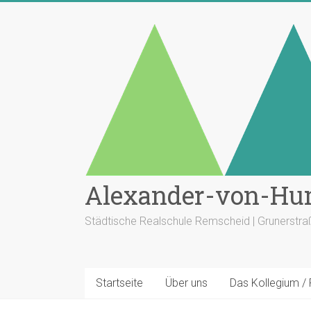
Zum
Inhalt
springen
Alexander-von-Hu
Städtische Realschule Remscheid | Grunerstr
Startseite
Über uns
Das Kollegium /