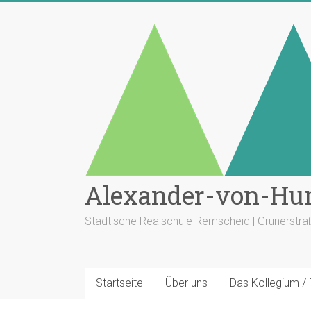
Zum
Inhalt
springen
Alexander-von-Hu
Städtische Realschule Remscheid | Grunerstr
Startseite
Über uns
Das Kollegium /