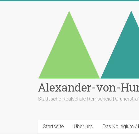
Zum
Inhalt
springen
Alexander-von-Hu
Städtische Realschule Remscheid | Grunerstr
Startseite
Über uns
Das Kollegium /