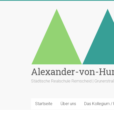
Zum
Inhalt
springen
Alexander-von-Hu
Städtische Realschule Remscheid | Grunerstr
Startseite
Über uns
Das Kollegium /