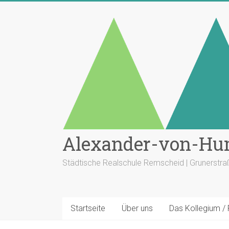
Zum
Inhalt
springen
Alexander-von-Hu
Städtische Realschule Remscheid | Grunerstr
Startseite
Über uns
Das Kollegium /