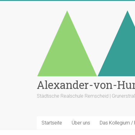
Zum
Inhalt
springen
Alexander-von-Hu
Städtische Realschule Remscheid | Grunerstr
Startseite
Über uns
Das Kollegium /