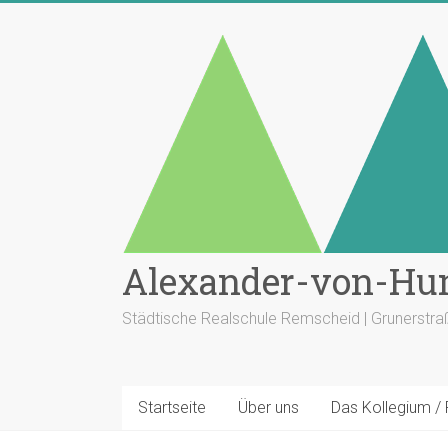
Zum
Inhalt
springen
Alexander-von-Hu
Städtische Realschule Remscheid | Grunerstr
Startseite
Über uns
Das Kollegium /